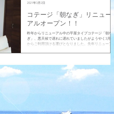
2021年3月2日
コテージ「朝なぎ」リニュー
アルオープン！！
昨年からリニューアル中の平屋タイプコテージ「朝な
ぎ」、悪天候で遅れに遅れていましたがようやく3月1
からご利用頂ける運びとなりました。先年リニューア
済の「夕なぎ」に加え、3棟目のバリアーフリータイ
のコテージになります。県内初の車から車椅子のまま
で、コテージに宿泊可能です...