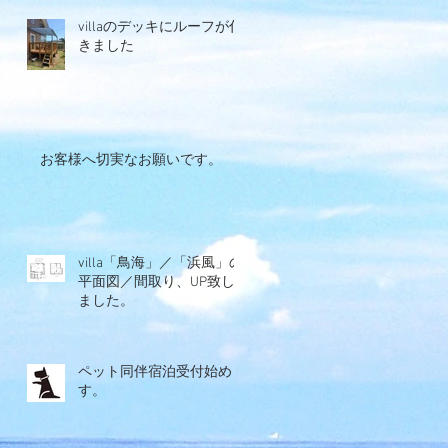
villaのデッキにルーフが付
きました
日
お客様へ切実なお願いです。
ル
プ
villa「鳥海」／「浜風」の
平面図／間取り、UP致し
ました。
ペット同伴宿泊受付始めま
す。