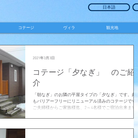
日本語
コテージ
ヴィラ
観光地
2021年3月3日
コテージ「夕なぎ」 のご紹
介
「朝なぎ」のお隣の平屋タイプの「夕なぎ」です。此
もバリアーフリーにリニューアル済みのコテージです
ご夫婦様からご家族様迄、2～4名様でご宿泊出来ます
＊4名様での宿泊の場合、3ベッド＋1ソファベッドの
様になります。