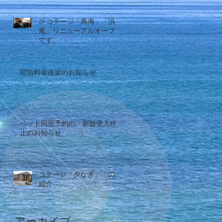
2Fコテージ「鳥海」「浜
風」リニューアルオープン
です。
宿泊料金改定のお知らせ
ペット同宿予約の、新規受入停
止のお知らせ
コテージ「夕なぎ」 のご
紹介
アーカイブ