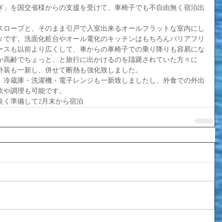
ぎ」を国交省様からの支援を受けて、車椅子でも不自由無く宿泊出
スロープと、そのまま引戸で入室出来るオールフラットな室内にし
々です。洗面化粧台やオール電化のキッチンはもちろんバリアフリ
ースも以前より広くして、車からの車椅子での乗り降りも容易にな
か高齢でちょっと、と旅行に出かけるのを躊躇されていた方々に
外装も一新し、併せて断熱も強化致しました。
、冷蔵庫・洗濯機・電子レンジも一新致しましたし、外食での外出
炊や調理も可能です。
良く準備して2月末から宿泊