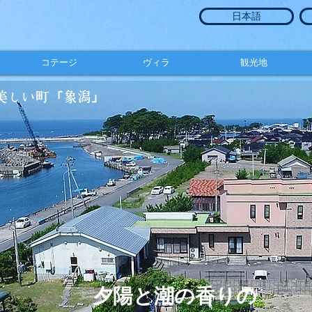
日本語
コテージ
ヴィラ
観光地
美しい町「象潟」
夕陽と潮の香りの